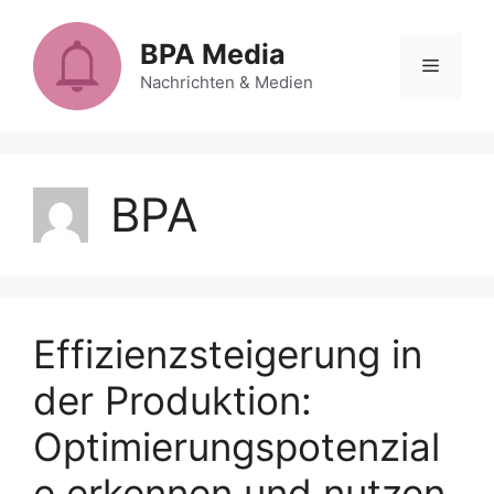
Zum
Inhalt
BPA Media
Menü
springen
Nachrichten & Medien
BPA
Effizienzsteigerung in
der Produktion:
Optimierungspotenzial
e erkennen und nutzen